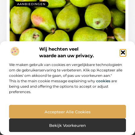
AANBIEDINGEN
Wij hechten veel
waarde aan uw privacy.
Rommelmarkt Zwolle Ontdekken Een
Duik in de Geschiedenis en Cultuur van
We maken gebruik van cookies en vergelijkbare technologieën
Nederlandse Vintage
om de gebruikerservaring te verbeteren. Klik op 'Accepteer alle
cookies' om akkoord te gaan, of pas uw voorkeuren aan."
Introductie tot Rommelmarkt Zwolle Als je ooit hebt
This is the main cookie message explaining why
cookies
are
verlangd naar een plek waar nostalgie samenkomt
being used and offering the options to accept or adjust
preferences.
...
Accepteer Alle Cookies
Bekijk Voorkeuren