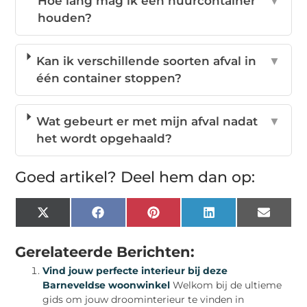
Hoe lang mag ik een huurcontainer
▼
houden?
Kan ik verschillende soorten afval in
▼
één container stoppen?
Wat gebeurt er met mijn afval nadat
▼
het wordt opgehaald?
Goed artikel? Deel hem dan op:
X
Facebook
Pinterest
LinkedIn
Email
(Twitter)
Gerelateerde Berichten:
Vind jouw perfecte interieur bij deze
Barneveldse woonwinkel
Welkom bij de ultieme
gids om jouw droominterieur te vinden in