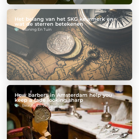
Het belang van het SKG keurmerk en
wat de sterren betekenen
Woning En Tuin
How barbers in Amsterdam help you
keep a fade looking sharp
Beauty En Verzorging