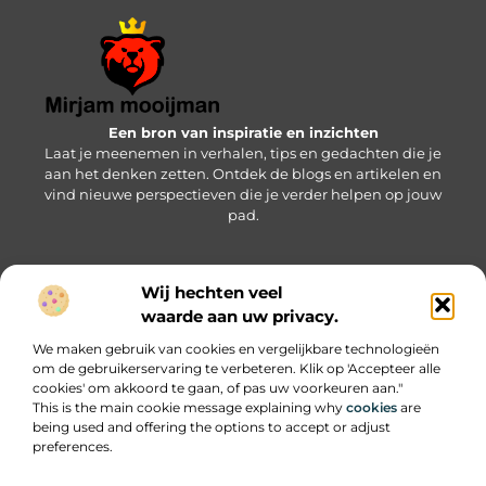
Een bron van inspiratie en inzichten
Laat je meenemen in verhalen, tips en gedachten die je
aan het denken zetten. Ontdek de blogs en artikelen en
vind nieuwe perspectieven die je verder helpen op jouw
pad.
Wij hechten veel
Bericht categorie
waarde aan uw privacy.
We maken gebruik van cookies en vergelijkbare technologieën
om de gebruikerservaring te verbeteren. Klik op 'Accepteer alle
Onze informatie
cookies' om akkoord te gaan, of pas uw voorkeuren aan."
This is the main cookie message explaining why
cookies
are
SEO backlinks kopen: wat je moet weten om succesvol te zijn
Geld online verdienen: zo pak je het slim en succesvol aan
being used and offering the options to accept or adjust
preferences.