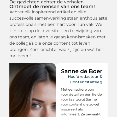
De gezichten achter de verhalen
Ontmoet de mensen van ons team!
Achter elk inspirerend artikel en elke
succesvolle samenwerking staan enthousiaste
professionals met een hart voor hun vak. We
zijn trots op de diversiteit en toewijding van
ons team, en laten je graag kennismaken met
de collega’s die onze content tot leven
brengen. Kom erachter wie zij zijn en wat hen
motiveert!
r
Sanne de Boer
&
Hoofdredacteur &
r
Contentstrateeg
Met een scherp oog
a
voor detail en een liefde
voor taal zorgt Sanne
voor content die zowel
inspireert als
s
informeert. Ze bewaakt