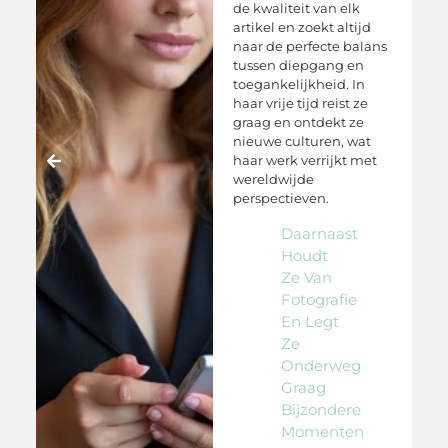
de kwaliteit van elk
artikel en zoekt altijd
d
naar de perfecte balans
e
tussen diepgang en
d
toegankelijkheid. In
haar vrije tijd reist ze
graag en ontdekt ze
nieuwe culturen, wat
haar werk verrijkt met
wereldwijde
perspectieven.
Daarnaast
Houdt
Ze Van
Fotografie
En Legt
Ze
Onderweg
Graag
gen.
Bijzondere
Momenten