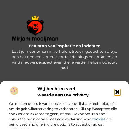
Een bron van inspiratie en inzichten
Laat je meenemen in verhalen, tips en gedachten die je
aan het denken zetten. Ontdek de blogs en artikelen en
vind nieuwe perspectieven die je verder helpen op jouw
pad.
Wij hechten veel
Bericht categorie
waarde aan uw privacy.
We maken gebruik van cookies en vergelijkbare technologieën
om de gebruikerservaring te verbeteren. Klik op 'Accepteer alle
Onze informatie
cookies' om akkoord te gaan, of pas uw voorkeuren aan."
This is the main cookie message explaining why
cookies
are
SEO backlinks kopen: wat je moet weten om succesvol te zijn
Geld online verdienen: zo pak je het slim en succesvol aan
being used and offering the options to accept or adjust