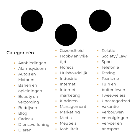
Gezondheid
Relatie
Categorieën
Hobby en vrije
Society / Law
tijd
Sport
Aanbiedingen
Horeca
Telefonie
Alarmsysteem
Huishoudelijk
Testing
Auto's en
Industrie
Toerisme
Motoren
Internet
Tuin en
Banen en
Internet
buitenleven
opleidingen
marketing
Tweewielers
Beauty en
Kinderen
Uncategorized
verzorging
Management
Vakantie
Bedrijven
Marketing
Verbouwen
Blog
Media
Verenigingen
Cadeau
Meubels
Vervoer en
Dienstverlening
Mobiliteit
transport
Dieren