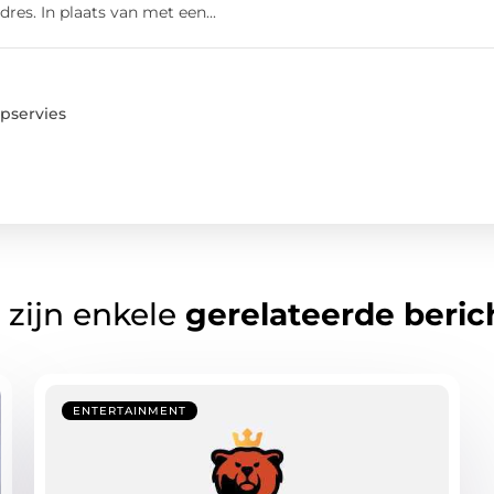
dres. In plaats van met een...
servies
 zijn enkele
gerelateerde beric
ENTERTAINMENT