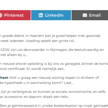
Pinterest
LinkedIn
Email
n goede diëtist in Haarlem kan je goed helpen met gezonde
weet iedereen. Voeding speelt een grote rol...
 GDW zijn uw deurwaarder in Nijmegen, die besluitvaardig en
t alleen bij u,...
n nieuwe shovel opleiding is bij ons zo geregeld, binnen de kort
el certificaat. Er wordt namelijk een...
rnhem
Wilt u graag een nieuwe woning kopen in Arnhem of
e hypotheek u in aanmerking komt? Laat...
zijn je verlengstuk, en kunnen je sociale, economische, en zelfs
ar accessoire, en daarom draait een hele...
Ben je geïnteresseerd in unieke boekenkasten op maat gemaak