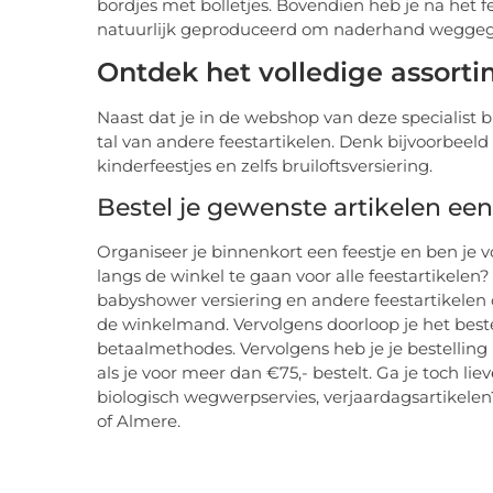
bordjes met bolletjes. Bovendien heb je na het f
natuurlijk geproduceerd om naderhand weggeg
Ontdek het volledige assorti
Naast dat je in de webshop van deze specialist bio
tal van andere feestartikelen. Denk bijvoorbeel
kinderfeestjes en zelfs bruiloftsversiering.
Bestel je gewenste artikelen ee
Organiseer je binnenkort een feestje en ben je 
langs de winkel te gaan voor alle feestartikel
babyshower versiering en andere feestartikelen 
de winkelmand. Vervolgens doorloop je het beste
betaalmethodes. Vervolgens heb je je bestelling
als je voor meer dan €75,- bestelt. Ga je toch li
biologisch wegwerpservies, verjaardagsartikele
of Almere.