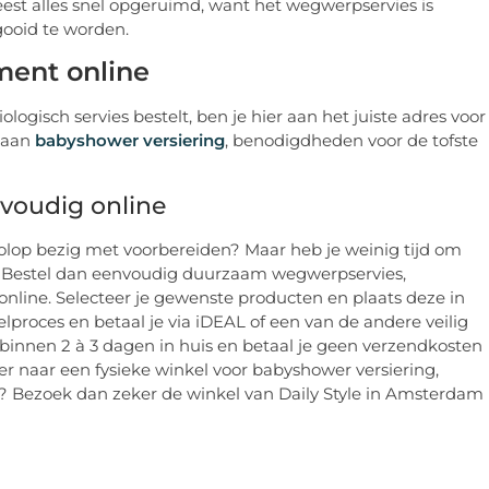
eest alles snel opgeruimd, want het wegwerpservies is
ooid te worden.
ment online
logisch servies bestelt, ben je hier aan het juiste adres voor
d aan
babyshower versiering
, benodigdheden voor de tofste
nvoudig online
volop bezig met voorbereiden? Maar heb je weinig tijd om
en? Bestel dan eenvoudig duurzaam wegwerpservies,
online. Selecteer je gewenste producten en plaats deze in
lproces en betaal je via iDEAL of een van de andere veilig
 binnen 2 à 3 dagen in huis en betaal je geen verzendkosten
ever naar een fysieke winkel voor babyshower versiering,
n? Bezoek dan zeker de winkel van Daily Style in Amsterdam