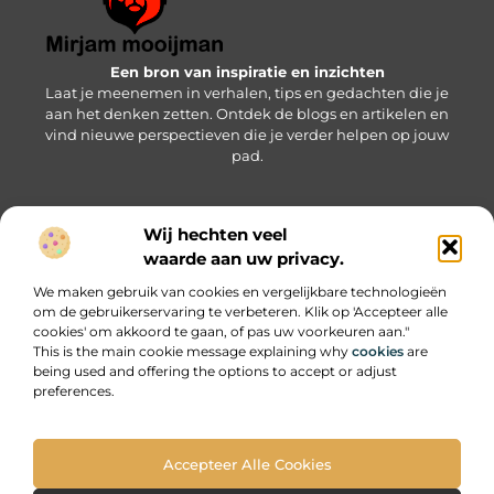
Een bron van inspiratie en inzichten
Laat je meenemen in verhalen, tips en gedachten die je
aan het denken zetten. Ontdek de blogs en artikelen en
vind nieuwe perspectieven die je verder helpen op jouw
pad.
Wij hechten veel
Bericht categorie
waarde aan uw privacy.
We maken gebruik van cookies en vergelijkbare technologieën
om de gebruikerservaring te verbeteren. Klik op 'Accepteer alle
Onze informatie
cookies' om akkoord te gaan, of pas uw voorkeuren aan."
This is the main cookie message explaining why
cookies
are
SEO backlinks kopen: wat je moet weten om succesvol te zijn
Geld online verdienen: zo pak je het slim en succesvol aan
being used and offering the options to accept or adjust
preferences.
Accepteer Alle Cookies
Website index
Cookiebeleid (EU)