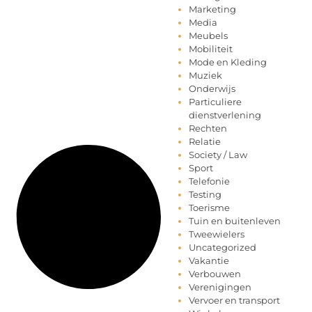
Marketing
Media
Meubels
Mobiliteit
Mode en Kleding
Muziek
Onderwijs
Particuliere
dienstverlening
Rechten
Relatie
Society / Law
Sport
Telefonie
Testing
Toerisme
Tuin en buitenleven
Tweewielers
Uncategorized
Vakantie
Verbouwen
Verenigingen
Vervoer en transport