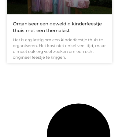
Organiseer een geweldig kinderfeestje
thuis met een themakist
Het is erg lastig om een kinderfeestje thuis te
organiseren. Het kost niet enkel veel tijd, maar
u moet ook erg veel zoeken om een echt
origineel feestje te krijgen.