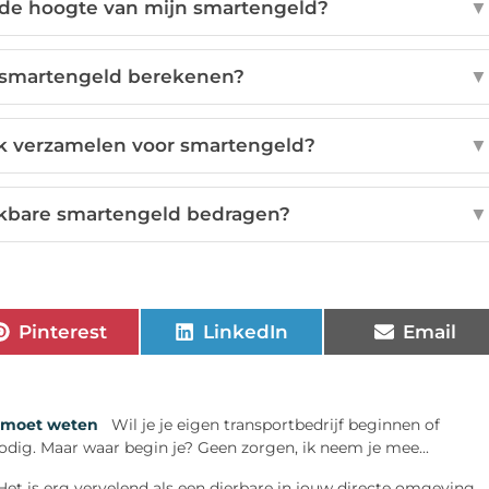
 de hoogte van mijn smartengeld?
▼
n smartengeld berekenen?
▼
k verzamelen voor smartengeld?
▼
ijkbare smartengeld bedragen?
▼
Pinterest
LinkedIn
Email
e moet weten
Wil je je eigen transportbedrijf beginnen of
ig. Maar waar begin je? Geen zorgen, ik neem je mee...
Het is erg vervelend als een dierbare in jouw directe omgeving