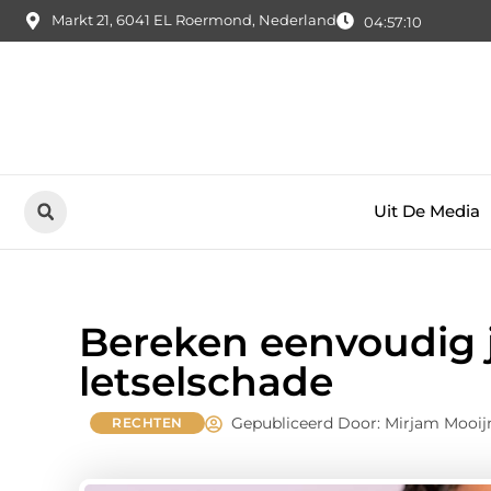
Markt 21, 6041 EL Roermond, Nederland
04:57:11
Uit De Media
Bereken eenvoudig j
letselschade
Gepubliceerd Door: Mirjam Mooi
RECHTEN