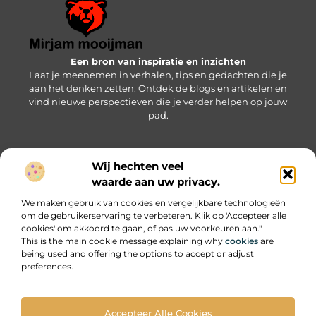
Een bron van inspiratie en inzichten
Laat je meenemen in verhalen, tips en gedachten die je
aan het denken zetten. Ontdek de blogs en artikelen en
vind nieuwe perspectieven die je verder helpen op jouw
pad.
Wij hechten veel
Bericht categorie
waarde aan uw privacy.
We maken gebruik van cookies en vergelijkbare technologieën
om de gebruikerservaring te verbeteren. Klik op 'Accepteer alle
Onze informatie
cookies' om akkoord te gaan, of pas uw voorkeuren aan."
This is the main cookie message explaining why
cookies
are
SEO backlinks kopen: wat je moet weten om succesvol te zijn
Geld online verdienen: zo pak je het slim en succesvol aan
being used and offering the options to accept or adjust
preferences.
Accepteer Alle Cookies