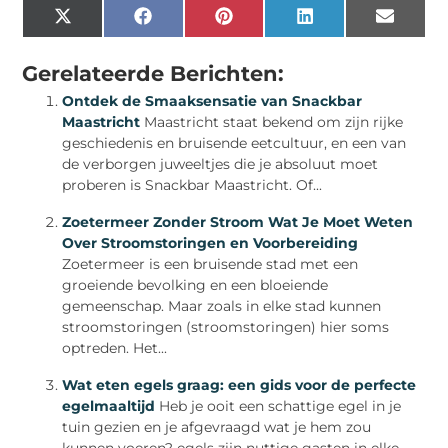
X
Facebook
Pinterest
LinkedIn
Email
(Twitter)
Gerelateerde Berichten:
Ontdek de Smaaksensatie van Snackbar
Maastricht
Maastricht staat bekend om zijn rijke
geschiedenis en bruisende eetcultuur, en een van
de verborgen juweeltjes die je absoluut moet
proberen is Snackbar Maastricht. Of...
Zoetermeer Zonder Stroom Wat Je Moet Weten
Over Stroomstoringen en Voorbereiding
Zoetermeer is een bruisende stad met een
groeiende bevolking en een bloeiende
gemeenschap. Maar zoals in elke stad kunnen
stroomstoringen (stroomstoringen) hier soms
optreden. Het...
Wat eten egels graag: een gids voor de perfecte
egelmaaltijd
Heb je ooit een schattige egel in je
tuin gezien en je afgevraagd wat je hem zou
kunnen voeren? egels zijn nuttige gasten in elke...