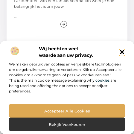
De identiteit van een fan Als voetbalfan weet je hoe
belangrijk het is om jouw
...
Wij hechten veel
waarde aan uw privacy.
AANBIEDINGEN
We maken gebruik van cookies en vergelijkbare technologieën
om de gebruikerservaring te verbeteren. Klik op 'Accepteer alle
cookies' om akkoord te gaan, of pas uw voorkeuren aan."
This is the main cookie message explaining why
cookies
are
being used and offering the options to accept or adjust
preferences.
Accepteer Alle Cookies
Raamdecoratie kiezen
Het kiezen van de juiste raamdecoratie klinkt
Bekijk Voorkeuren
misschien erg makkelijk, maar dat is het niet