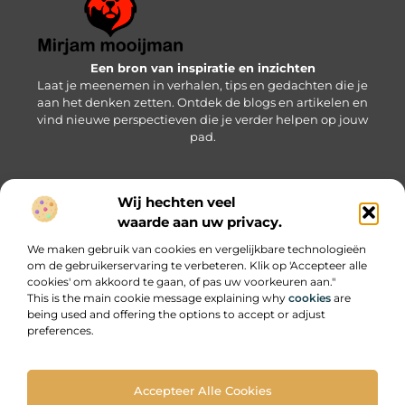
Een bron van inspiratie en inzichten
Laat je meenemen in verhalen, tips en gedachten die je
aan het denken zetten. Ontdek de blogs en artikelen en
vind nieuwe perspectieven die je verder helpen op jouw
pad.
Wij hechten veel
Bericht categorie
waarde aan uw privacy.
We maken gebruik van cookies en vergelijkbare technologieën
om de gebruikerservaring te verbeteren. Klik op 'Accepteer alle
Onze informatie
cookies' om akkoord te gaan, of pas uw voorkeuren aan."
This is the main cookie message explaining why
cookies
are
SEO backlinks kopen: wat je moet weten om succesvol te zijn
Geld online verdienen: zo pak je het slim en succesvol aan
being used and offering the options to accept or adjust
preferences.
Accepteer Alle Cookies
Website index
Cookiebeleid (EU)