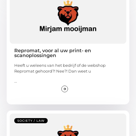
Repromat, voor al uw print- en
scanoplossingen
Heeft u weleens van het bedrijf of de webshop
Repromat gehoord?! Nee?! Dan weet u
...
SOCIETY / LAW