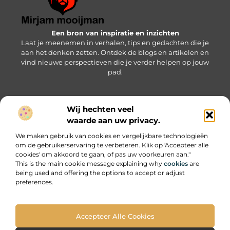
Een bron van inspiratie en inzichten
Laat je meenemen in verhalen, tips en gedachten die je
aan het denken zetten. Ontdek de blogs en artikelen en
vind nieuwe perspectieven die je verder helpen op jouw
pad.
Wij hechten veel
Bericht categorie
waarde aan uw privacy.
We maken gebruik van cookies en vergelijkbare technologieën
om de gebruikerservaring te verbeteren. Klik op 'Accepteer alle
Onze informatie
cookies' om akkoord te gaan, of pas uw voorkeuren aan."
This is the main cookie message explaining why
cookies
are
SEO backlinks kopen: wat je moet weten om succesvol te zijn
Geld online verdienen: zo pak je het slim en succesvol aan
being used and offering the options to accept or adjust
preferences.
Accepteer Alle Cookies
Website index
Cookiebeleid (EU)