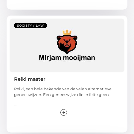
SOCIETY / LAW
Reiki master
Reiki, een hele bekende van de velen alternatieve
geneeswijzen. Een geneeswijze die in feite geen
...