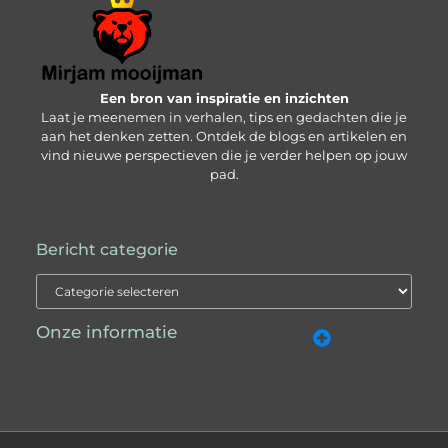
Een bron van inspiratie en inzichten
Laat je meenemen in verhalen, tips en gedachten die je
aan het denken zetten. Ontdek de blogs en artikelen en
vind nieuwe perspectieven die je verder helpen op jouw
pad.
Bericht categorie
Onze informatie
SEO backlinks kopen: wat je moet weten om succesvol te zijn
Geld online verdienen: zo pak je het slim en succesvol aan