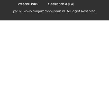
Website index
Cookiebeleid (EU)
@2025 www.mirjammooijman.nl. All Right Reserved.